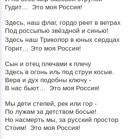
Гудит… Это моя Россия!
Памяти поэтессы Тарасенко Н.А. посвящается…
22.03.24_Крокус Сити_Вечная память...
Здесь, наш флаг, гордо реет в ветрах
«Склонилась, как мать, над могилой берёза…»
Под россыпью звёздной и синью!
Памяти Юрия Шатунова…
Здесь наш Триколор
в юных сердцах
Памяти Леонида Казьмина... К 80 – ти летию
Горит… Это моя Россия!
Целинского поэта.
Памяти Александра Скрынникова, бойца ЧВК
«Вагнер», посвящается…
Сын и отец плечами к плечу
Здесь в огонь иль под струи косые.
Вера и дух подобны ключу -
В нас бьют… Это моя Россия!
Мы дети степей, рек или гор -
По лужам за детством босые!
Но насмерть мы, за русский простор
Стоим! Это моя Россия!