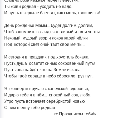
Словно роза нежная теряет лепестки…
Ты живи родная - уходить не надо,
И пусть в зеркале блестят, как смоль, твои виски!
День рожденье Мамы… будет долгим, долгим,
Чтоб запомнить взгляд счастливый и твои черты:
Нежный, мудрый взор и локон карий чёлки
Под которой свет очей таит свои мечты…
И сегодня в праздник, под хрусталь бокала
Пусть душа осветит синью сокровенный путь!
Пусть она найдёт, что на Земле искала,
Чтобы твоё сердце в небо сбросило груз пут…
Я «конверт» вручаю с капелькой здоровья,
И дарю тебе я в нём… спокойный сон, любя.
Утро пусть встречает серебристой новью
С ним шепну тебе родная:
«с Праздником тебя!»