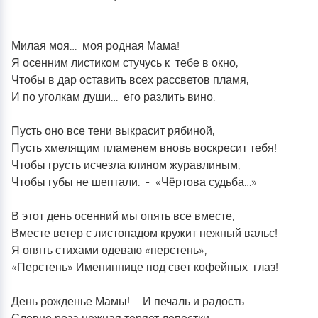
Памяти поэтессы Тарасенко Н.А. посвящается…
22.03.24_Крокус Сити_Вечная память...
Милая моя… моя родная Мама!
«Склонилась, как мать, над могилой берёза…»
Я осенним листиком стучусь к тебе в окно,
Памяти Юрия Шатунова…
Чтобы в дар оставить всех рассветов пламя,
Памяти Леонида Казьмина... К 80 – ти летию
И по уголкам души… его разлить вино.
Целинского поэта.
Памяти Александра Скрынникова, бойца ЧВК
Пусть оно все тени выкрасит рябиной,
«Вагнер», посвящается…
Пусть хмелящим пламенем вновь воскресит тебя!
Чтобы грусть исчезла клином журавлиным,
Чтобы губы не шептали: - «Чёртова судьба…»
В этот день осенний мы опять все вместе,
Вместе ветер с листопадом кружит нежный вальс!
Я опять стихами одеваю «перстень»,
«Перстень» Имениннице под свет кофейных глаз!
День рожденье Мамы!.. И печаль и радость…