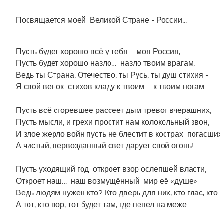
Памяти Ле
Философская лирика
Посвящается моей Великой Стране - России...
Памяти Ал
Памяти В
Религиозная лирика
Пусть будет хорошо всё у тебя… моя Россия,
Посвящает
Пусть будет хорошо назло… назло твоим врагам,
Прозаические миниатюры
Ведь ты Страна, Отечество, ты Русь, ты душ стихия -
Поэмы
Я свой венок стихов кладу к твоим… к твоим ногам…
Стихи для детей
Пусть всё сгоревшее рассеет дым тревог вчерашних,
Пусть мысли, и грехи простит нам колокольный звон,
Без рубрики
И злое жерло войн пусть не блестит в кострах погасши
А чистый, первозданный свет дарует свой огонь!
Любовная лирика
Пусть уходящий год откроет взор ослепшей власти,
Гражданская лирика
Откроет наш… наш возмущённый мир её «душе»
Ведь людям нужен кто? Кто дверь для них, кто глас, кто
Пейзажная лирика
А тот, кто вор, тот будет там, где пепел на меже…