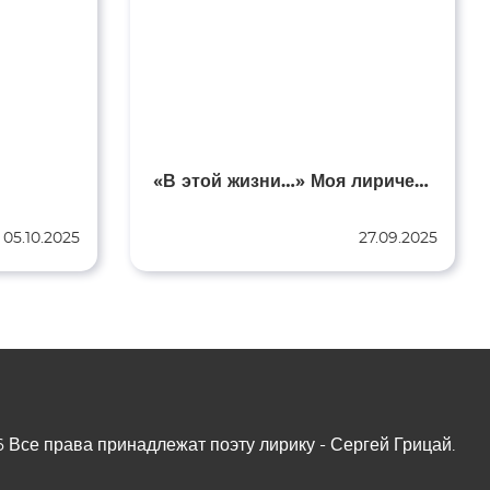
«В этой жизни…» Моя лирическая автобиография…
05.10.2025
27.09.2025
Все права принадлежат поэту лирику - Сергей Грицай.