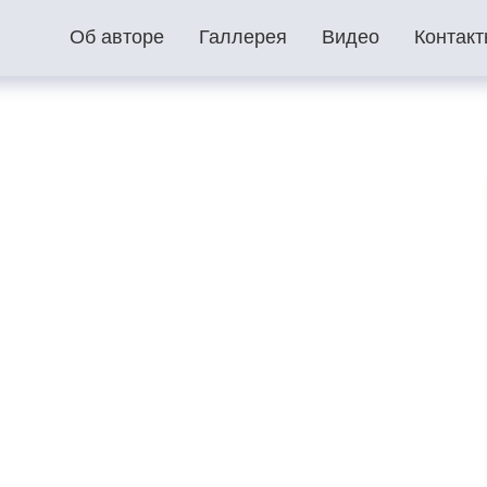
Об авторе
Галлерея
Видео
Контак
ей… город Старобельск»
, Вандалы, Российский флаг…
атолия Гордиенко талантливого Музыканта и Певца посвя
арни в небеса…»
ию со дня смерти Сергея Есенина
виняться за то, что я русский…
арьи Дугиной посвящается…
емёна Кузьмича Дебёлого посвящается…
этессы Тарасенко Н.А. посвящается…
Крокус Сити_Вечная память...
сь, как мать, над могилой берёза…»
рия Шатунова…