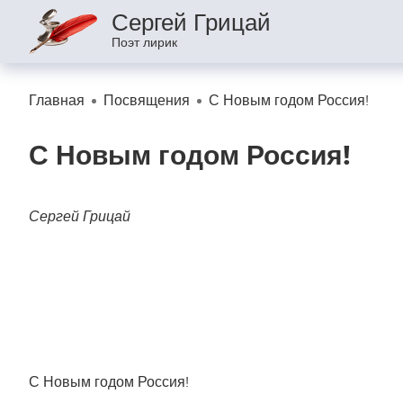
Сергей Грицай
Поэт лирик
«Сорок дн
Главная
Посвящения
С Новым годом Россия!
Аллея памяти
п. Целина
Мистика и эзотерика
Элегия
С Новым годом Россия!
Памяти Ан
Стихи о войне
«Уходят п
Сергей Грицай
К 100_лет
Мои Фотостихи
Я устал из
Письма матери
Памяти Д
Памяти С
Посвящения
Памяти по
22.03.24_
Проба Пера
«Склонила
С Новым годом Россия!
Опавшие листья любви...
Памяти Ю