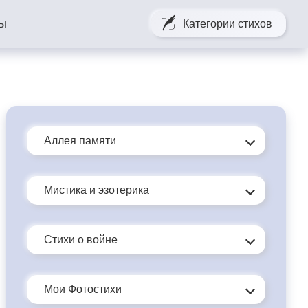
ты
Категории стихов
К 125 - ти летию. Ко дню рождения С. А. Есенина
щается…
Аллея памяти
Мистика и эзотерика
Стихи о войне
Мои Фотостихи