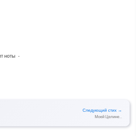
ит ноты -
Следующий стих →
Моей Целине...