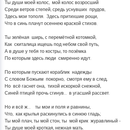
Ты души моей колос, мой колос возросший
Памяти поэтессы Тарасенко Н.А. посвящается…
Среди ветров степей, средь уснувших прудов,
22.03.24_Крокус Сити_Вечная память...
Здесь мои тополя. Здесь притихшие рощи,
«Склонилась, как мать, над могилой берёза…»
Что в синь плачут осеннею краской стихов.
Памяти Юрия Шатунова…
Ты зелёная ширь, с перемётной котомкой,
Памяти Леонида Казьмина... К 80 – ти летию
Целинского поэта.
Как скиталица ищешь под небом свой путь,
А в душе у тебя то костры, то позёмка
Памяти Александра Скрынникова, бойца ЧВК
«Вагнер», посвящается…
По которым здесь люди смиренно идут.
По которым пускают кораблик надежды
С словом Божьим покорно, смотря ему в след,
Но всё гаснет она, тихой искоркой снежной,
Синей птицей прочь сгинув… в угасший рассвет.
Но и всё ж… ты мои и поля и равнины,
Что, как крылья раскинулись в синюю гладь;
Ты мой плач, ты мой стон, ты мой крик журавлиный -
Ты душе моей кроткая, нежная мать.