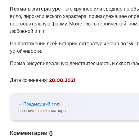
Поэма в литературе
- это круп­ное или сред­нее по объ­ё
ви­ло, ли­ро-эпи­че­ско­го ха­рак­те­ра, при­над­ле­жа­щее оп
вест­во­ва­тель­ную форму. Может быть ге­ро­и­че­ской, ро­ман
любовной и т. п.
На протяжении всей истории литературы жанр поэмы 
устойчивости.
Поэма рисует идеальную действительность и схватыва
Дата сочинения:
20.08.2021
← Предыдущий стих
Прозаические миниатюры
Комментарии (
)