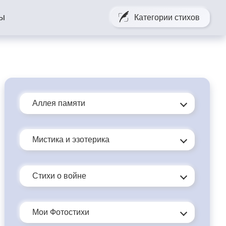
ты
Категории стихов
К 125 - ти летию. Ко дню рождения С. А. Есенина
щается…
Аллея памяти
Мистика и эзотерика
Стихи о войне
Мои Фотостихи