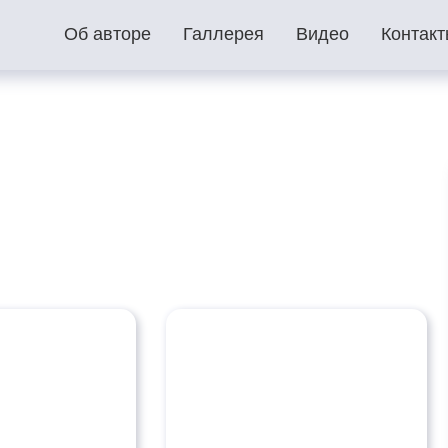
Об авторе
Галлерея
Видео
Контак
ей… город Старобельск»
, Вандалы, Российский флаг…
атолия Гордиенко талантливого Музыканта и Певца посвя
арни в небеса…»
ию со дня смерти Сергея Есенина
виняться за то, что я русский…
арьи Дугиной посвящается…
емёна Кузьмича Дебёлого посвящается…
этессы Тарасенко Н.А. посвящается…
Крокус Сити_Вечная память...
сь, как мать, над могилой берёза…»
рия Шатунова…