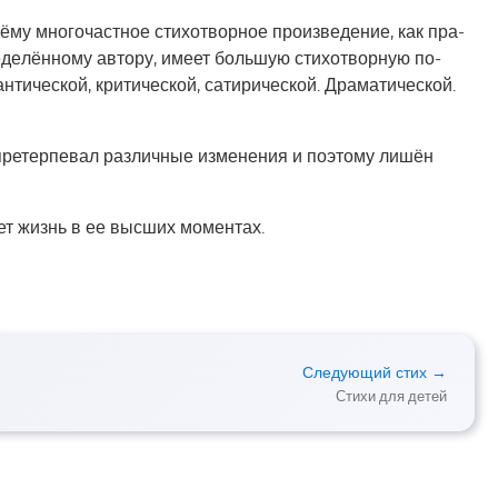
­му мно­го­част­ное сти­хо­твор­ное про­из­ве­де­ние, как пра­
ре­де­лён­но­му ав­то­ру, имеет боль­шую сти­хо­твор­ную по­
­ти­че­ской, кри­ти­че­ской, са­ти­ри­че­ской. Драматической.
претерпевал различные изменения и поэтому лишён
ет жизнь в ее высших моментах.
Следующий стих →
Стихи для детей