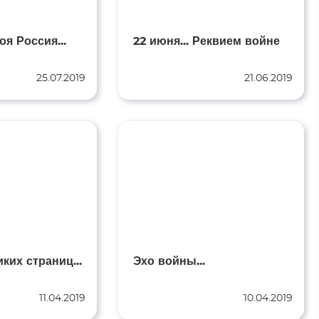
онида Казьмина... К 80 – ти летию Целинского поэта.
ександра Скрынникова, бойца ЧВК «Вагнер», посвящается
я Россия...
22 июня... Реквием войне
ладимира Вольфовича Жириновского посвящается…
ся трагедиям в Донецке 14 -18 марта 2022 года…
25.07.2019
21.06.2019
ких страниц...
Эхо войны...
11.04.2019
10.04.2019