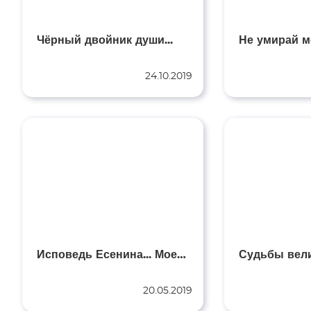
Памяти Ле
Философская лирика
Памяти Ал
Чёрный двойник души...
Не умирай мо
Памяти В
Религиозная лирика
Посвящает
24.10.2019
Прозаические миниатюры
Поэмы
Стихи для детей
Без рубрики
Любовная лирика
Гражданская лирика
Исповедь Есенина... Моей Айседоре
Судьбы вели
Пейзажная лирика
20.05.2019