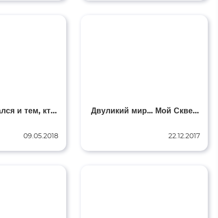
Тем, кто остался и тем, кто ушел, посвящается...
Двуликий мир... Мой Скверный Человек
09.05.2018
22.12.2017