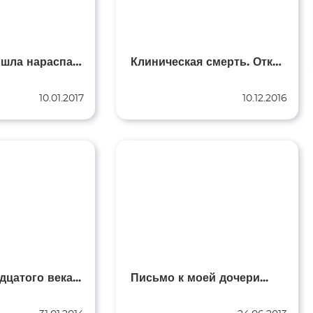
Душа! Ты вышла нараспашку к людям...
Клиническая смерть. Откровение Ангела...
10.01.2017
10.12.2016
цатого века...
Письмо к моей дочери...