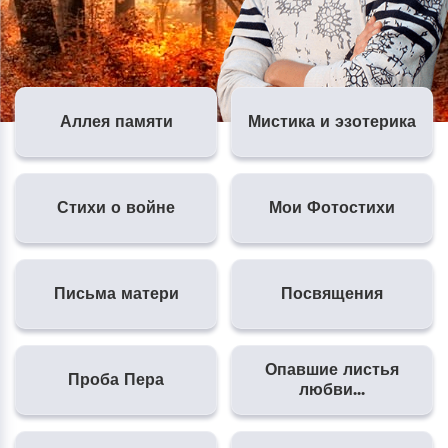
Памяти поэтессы Тарасенко Н.А. посвящается…
22.03.24_Крокус Сити_Вечная память...
«Склонилась, как мать, над могилой берёза…»
Памяти Юрия Шатунова…
Аллея памяти
Мистика и эзотерика
Памяти Леонида Казьмина... К 80 – ти летию
Целинского поэта.
Памяти Александра Скрынникова, бойца ЧВК
«Вагнер», посвящается…
Стихи о войне
Мои Фотостихи
Письма матери
Посвящения
Опавшие листья
Проба Пера
любви...