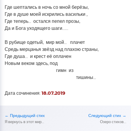
Где шептались в ночь со мной берёзы,
Где в душе моей искрились васильки ,
Где теперь... остался пепел прозы,
Да и Бога уходящего шаги……
В рубище одетый, мир мой... плачет
Средь мерцанья звёзд над плахою страны,
Где душа… и крест её оплачен
Новым веком здесь, под
гимн из
тишины...
Дата сочинения:
18.07.2019
← Предыдущий стих
Следующий стих →
Я вернусь в этот мир...
Озеро стихов...