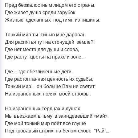
Пред безжалостным лицом его страны,
Памяти поэтессы Тарасенко Н.А. посвящается…
Где живёт душа среди зарубок
22.03.24_Крокус Сити_Вечная память...
Жизнью сделанных под гимн из тишины.
«Склонилась, как мать, над могилой берёза…»
Памяти Юрия Шатунова…
Тонкий мир ты синью мне дарован
Памяти Леонида Казьмина... К 80 – ти летию
Для распятья тут на стонущей земле?!
Целинского поэта.
Где нет места для души и слова,
Памяти Александра Скрынникова, бойца ЧВК
Где растут цветы на прахе и золе…
«Вагнер», посвящается…
Где… где обезличенные дети,
Где растоптанная ценность их судьбы;
Тонкий мир… он больше Вам не светит
На израненных полях моей строфы.
На израненных сердцах и душах
Мы въезжаем в тьму, в заиндевевший «май»,
Где мой тонкий мир поёт всё глуше
Под кровавый штрих на белом слове "Рай"…